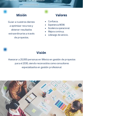
Misión
Valores
Confianza.
Guiar a nuestros clientes
Experiencia WOW.
a optimizar recursos y
Excelencia operacional.
obtener resultados
Mejora continua.
extraordinarios a través
Liderazgo de servicio.
de proyectos.
Visión
Asesorar a 20,000 personas en México en gestión de proyectos
para el 2030, siendo reconocidos como consultores
especializados en gestión profesional.