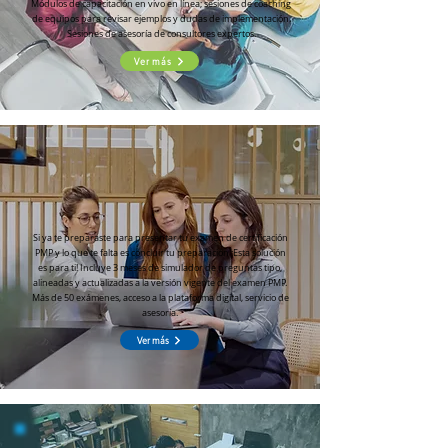
Módulos de capacitación en vivo en línea; sesiones de coaching
de equipos para revisar ejemplos y dudas de implementación.
Sesiones de asesoría de consultores expertos.
Ver más
Si ya te preparaste para presentar tu examen de certificación
PMP y lo que te falta es concluir tu preparación ¡Esta solución
es para ti! Incluye 3 meses de simulador de preguntas tipo,
alineadas y actualizadas a la versión vigente del examen PMP.
Más de 50 exámenes, acceso a la plataforma digital, servicio de
asesoría.
Ver más