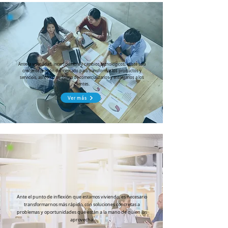
Ante la volatilidad, incertidumbre y cambios tecnológicos, existe una
creciente presión del mercado para transformar los productos y
servicios, así como su forma de comercializarlos y entregarlos a los
clientes.
Ver más
Ante el punto de inflexión que estamos viviendo, es necesario
transformarnos más rápido, con soluciones concretas a
problemas y oportunidades que están a la mano de quien las
aprovecha.