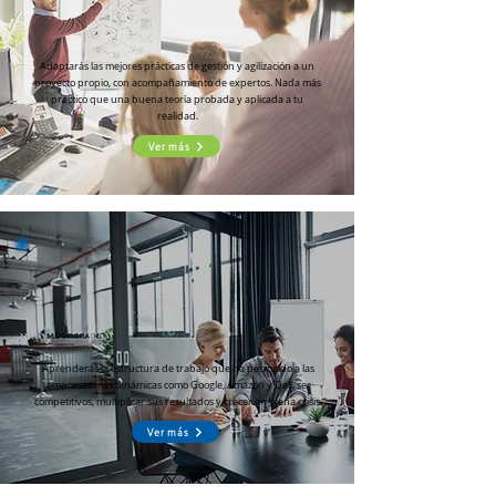
Adaptarás las mejores prácticas de gestión y agilización a un
proyecto propio, con acompañamiento de expertos. Nada más
práctico que una buena teoría probada y aplicada a tu
realidad.
Ver más
Aprenderás la estructura de trabajo que ha permitido a las
empresas más dinámicas como Google, Amazon y Dell, ser
competitivos, multiplicar sus resultados y crecer en plena crisis.
Ver más