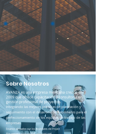
Sobre
Nosotros
AVANZA es una empresa mexicana creada en
2009 que ofrece capacitación y consultoría en
gestión profesional de proyectos.
Integrando las mejores prácticas de planeación y
seguimiento con el desarrollo de habilidades para el
perfeccionamiento de los equipos de trabajo de las
empresas.
Estamos alineados con los estándares del Project
Management Institute (PMI,
www.pmi.org
).