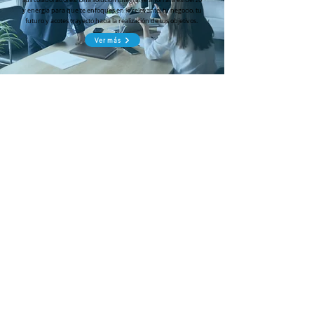
sus colaboradores. Una solución integral te ahorrará esfuerzo
y energía para que te enfoques en lo relevante, tu negocio, tu
futuro y acotes trayecto hacia la realización de tus objetivos.
Ver más
Colección de Libros de Maru
González
Socia Fundadora de Avanza Proyectos
"Descubre tu propósito"
Disponible
en versión digital e impresa
Es una invitación a dar claridad y significado a tu día a día,
potenciando a tus talentos a través de 3 fases: Sensibilizarte para
posteriormente clarificar tu propósito integrando tus gustos,