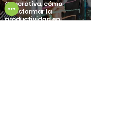
Generativa, cómo
transformar la
productividad en
proyectos
Avanza Proyectos
Encuesta de Salarios de
los profesionales de la
gestión de proyectos
(PMP) en 2023