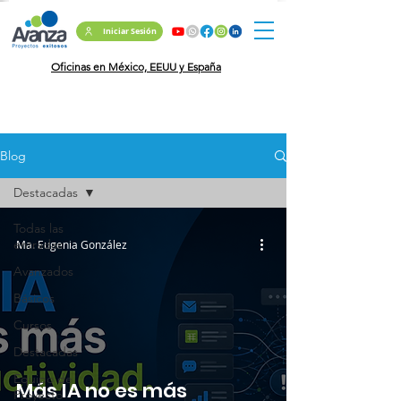
Iniciar Sesión
Oficinas en México, EEUU y España
Blog
Destacadas
Todas las
entradas
Ma. Eugenia González
Avanzados
Básicos
Cursos
Destacadas
Equipo de
Más IA no es más
Proyecto