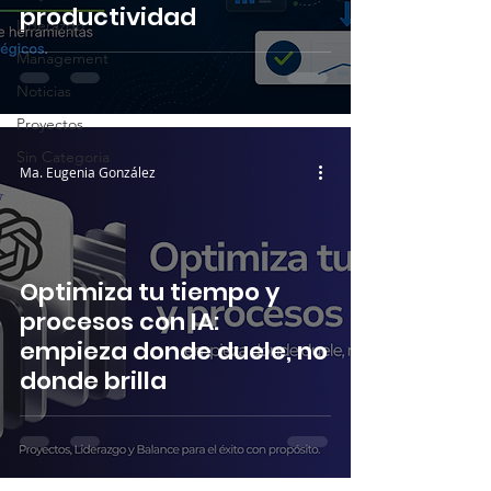
productividad
Liderazgo
Management
Noticias
Proyectos
Sin Categoria
Ma. Eugenia González
Optimiza tu tiempo y
procesos con IA:
empieza donde duele, no
donde brilla