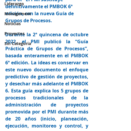
Liderazgo
definitivamente el PMBOK 6ª 
edición, con la nueva Guía de 
Management
Grupos de Procesos. 
Noticias
Proyectos
Durante la 2ª quincena de octubre 
2022, el PMI publicó la “Guía 
Sin Categoria
Práctica de Grupos de Procesos”, 
basada enteramente en el PMBOK 
6ª edición. La ideas es conservar en 
este nuevo documento el enfoque 
predictivo de gestión de proyectos, 
y desechar más adelante el PMBOK 
6. Esta guía explica los 5 grupos de 
procesos tradicionales de la 
administración de proyectos 
promovida por el PMI durante más 
de 20 años (inicio, planeación, 
ejecución, monitoreo y control, y 