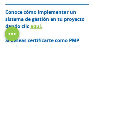
Conoce cómo implementar un 
sistema de gestión en tu proyecto 
dando clic 
aquí.
Si deseas certificarte como PMP 
puedes dar clic 
aquí 
para conocer 
los beneficios.
#Gestióndeproyectos
#Gestión
#líder
#Liderazgo
#automotriz
#agilidad
#ágil
#proyectos
#projectmanagement
proyectos
gestión
certificación
claves
Noticias
Management
Cursos