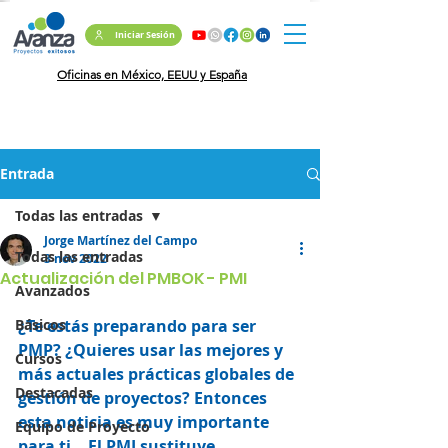
Iniciar Sesión
Oficinas en México, EEUU y España
Entrada
Todas las entradas
Jorge Martínez del Campo
Todas las entradas
3 nov 2022
Actualización del PMBOK - PMI
Avanzados
Básicos
¿Te estás preparando para ser 
PMP? ¿Quieres usar las mejores y 
Cursos
más actuales prácticas globales de 
Destacadas
gestión de proyectos? Entonces 
esta noticia es muy importante 
Equipo de Proyecto
para ti.   El PMI sustituye 