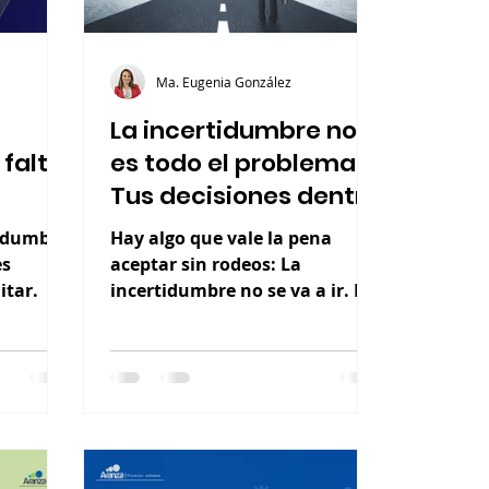
Ma. Eugenia González
La incertidumbre no
 falta
es todo el problema.
Tus decisiones dentro
de ella, sí.
tidumbre
Hay algo que vale la pena
es
aceptar sin rodeos: La
itar.
incertidumbre no se va a ir. Es
el entorno en el que TODOS
estamos operando. Y aun así,
muchos siguen esperando el
momento ideal para decidir
cuando haya menos
incertidumbre. El riesgo está
en quedarse esperando