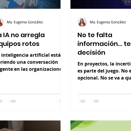
Ma. Eugenia González
Ma. Eugenia González
a IA no arregla
No te falta
quipos rotos
información… te
decisión
 inteligencia artificial está
riendo una conversación
En proyectos, la incer
gente en las organizaciones.
es parte del juego. No 
chas empresas se están
opcional. No se va a qu
eguntando qué herramienta
ar, qué proceso automatizar
qué plataforma
plementar.