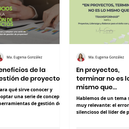
Ma. Eugenia González
Ma. Eugenia González
eneficios de la
En proyectos,
estión de proyectos
terminar no es l
mismo que
ara qué sirve conocer y
transformar (Pa
optar una serie de conceptos
Hablemos de un tema s
herramientas de gestión de
muy relevante: el error
oyectos, si siempre
silencioso del líder de 
bíamos vivido sin ello?
que por cierto no es u
técnico, es conceptual.