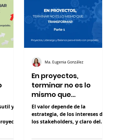
demasiado.
Ma. Eugenia González
En proyectos,
o
terminar no es lo
mismo que
rte 2)
transformar (Parte 1)
util y
El valor depende de la
estrategia, de los intereses de
proyecto,
los stakeholders, y claro del
n tema
contexto.