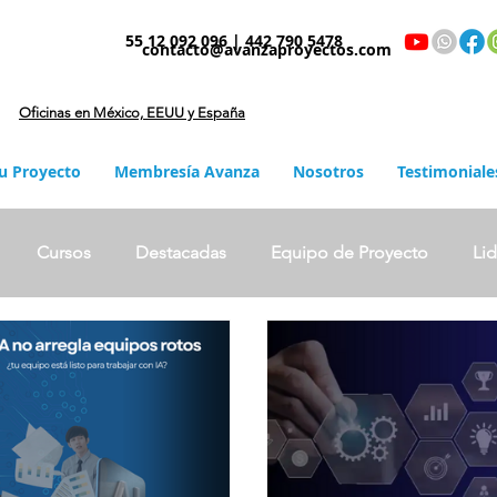
55 12 092 096 | 442 790 5478
contacto@avanzaproyectos.com
Oficinas en México, EEUU y España
tu Proyecto
Membresía Avanza
Nosotros
Testimoniale
Cursos
Destacadas
Equipo de Proyecto
Li