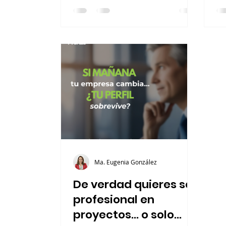
hacerte: ¿Tu perfil también
cambió?, o al menos… ¿cambió
lo suficiente?
Ma. Eugenia González
De verdad quieres ser
profesional en
proyectos… o solo