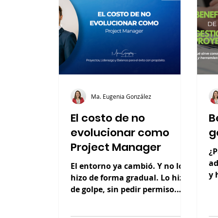
Ma. Eugenia González
El costo de no
B
evolucionar como
g
Project Manager
¿P
ad
El entorno ya cambió. Y no lo
y 
hizo de forma gradual. Lo hizo
pr
de golpe, sin pedir permiso.
ha
Pero hay una pregunta
incómoda que vale la pena