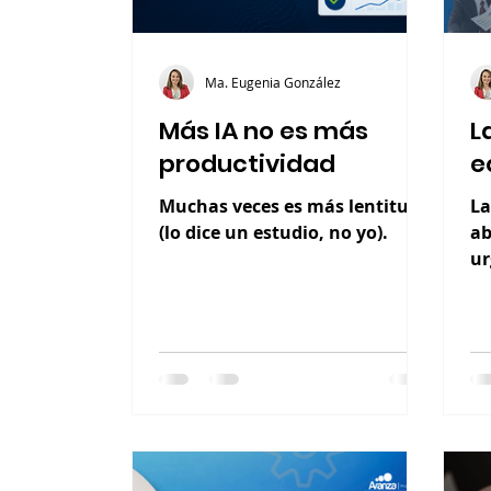
Ma. Eugenia González
Más IA no es más
L
productividad
e
Muchas veces es más lentitud
La
(lo dice un estudio, no yo).
ab
ur
Mu
pr
us
o 
im