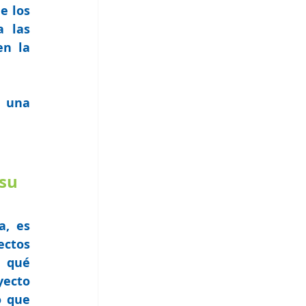
 los 
 las 
n la 
 una 
u 
, es 
ctos 
 qué 
cto  
 que 