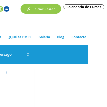
Calendario de Cursos
Iniciar Sesión
s
¿Qué es PMP?
Galería
Blog
Contacto
derazgo