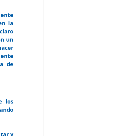
ente 
n la 
laro 
n un 
acer 
ente 
a de 
 los 
ando 
ar y 