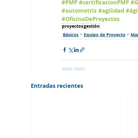
#PMP
#certificacionPMP
#G
#automotriz
#agilidad
#ági
#OficinaDeProyectos
proyectos
gestión
Básicos
Equipo de Proyecto
Ma
Entradas recientes