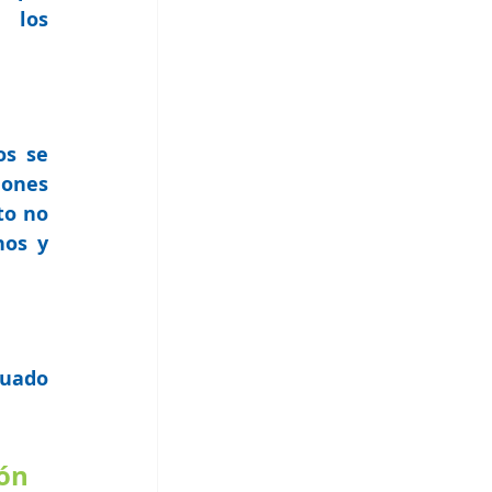
los 
s se 
ones 
o no 
os y 
uado 
n 