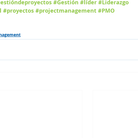
estióndeproyectos
#Gestión
#líder
#Liderazgo
l
#proyectos
#projectmanagement
#PMO
nagement