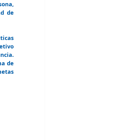
ona, 
d de 
icas 
tivo 
ncia
. 
a de 
tas 