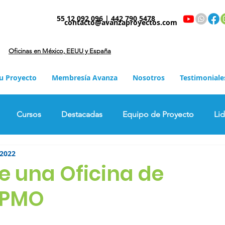
55 12 092 096 | 442 790 5478
contacto@avanzaproyectos.com
Oficinas en México, EEUU y España
tu Proyecto
Membresía Avanza
Nosotros
Testimoniale
Cursos
Destacadas
Equipo de Proyecto
Li
 2022
Sin Categoria
e una Oficina de
 PMO