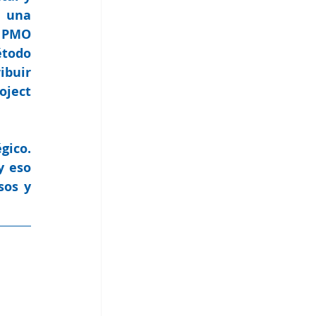
 una 
 PMO 
todo 
buir 
ject 
gico.
 eso 
os y 