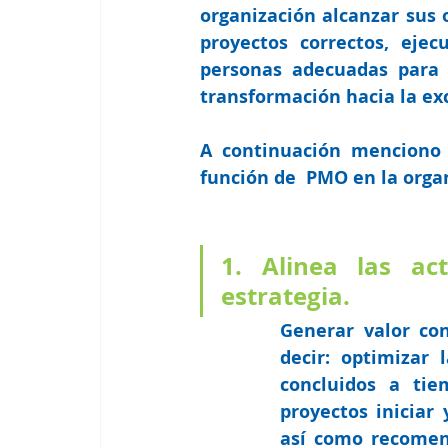
organización alcanzar sus o
proyectos correctos, ejec
personas adecuadas para l
transformación hacia la exc
A continuación menciono a
función de  PMO en la orga
1. Alinea las ac
estrategia. 
Generar valor con
decir: 
optimizar 
concluidos a tie
proyectos iniciar 
así como recomend