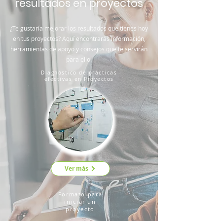
resultados en proyectos
¿Te gustaría mejorar los resultados que tienes hoy
en tus proyectos? Aquí encontrarás información,
herramientas de apoyo y consejos que te servirán
para ello.
Diagnóstico de prácticas
efectivas en Proyectos
Ver más
Formato para
iniciar un
proyecto