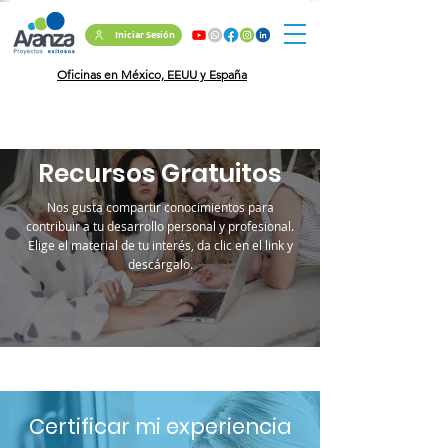
Iniciar Sesión
Oficinas en México, EEUU y España
Recursos
Gratuitos
Nos gusta compartir conocimientos para
contribuir a tu desarrollo personal y profesional.
Elige el material de tu interés, da clic en el link y
descárgalo.
Certificar mi experiencia