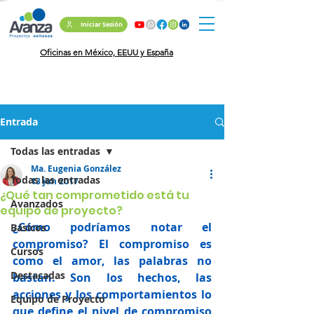
Iniciar Sesión
Oficinas en México, EEUU y España
Entrada
Todas las entradas
Ma. Eugenia González
Todas las entradas
13 jun 2017
¿Qué tan comprometido está tu
Avanzados
equipo de proyecto?
¿Cómo podríamos notar el 
Básicos
compromiso? El compromiso es 
Cursos
como el amor, las palabras no 
Destacadas
bastan. Son los hechos, las 
acciones y los comportamientos lo 
Equipo de Proyecto
que define el nivel de compromiso 