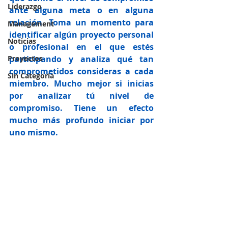
Liderazgo
ante alguna meta o en alguna 
relación. Toma un momento para 
Management
identificar algún proyecto personal 
Noticias
o profesional en el que estés 
Proyectos
participando y analiza qué tan 
comprometidos consideras a cada 
Sin Categoria
miembro. Mucho mejor si inicias 
por analizar tú nivel de 
compromiso. Tiene un efecto 
mucho más profundo iniciar por 
uno mismo.