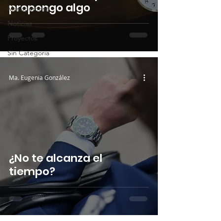
propongo algo
Management
Noticias
Proyectos
Sin Categoria
Ma. Eugenia González
¿No te alcanza el
tiempo?