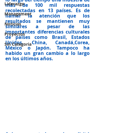
Liderazgo
más de 100 mil respuestas 
recolectadas en 13 países. Es de 
Management
llamar la atención que los 
resultados se mantienen muy 
Noticias
similares a pesar de las 
importantes diferencias culturales 
Proyectos
de países como Brasil, Estados 
Unidos, China, Canadá,Corea, 
Sin Categoria
México o Japón. 
Tampoco ha 
habido un gran cambio a lo largo 
en los últimos años.