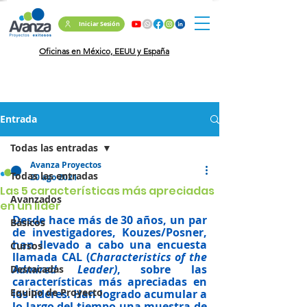
Iniciar Sesión
Oficinas en México, EEUU y España
Entrada
Todas las entradas
Avanza Proyectos
Todas las entradas
20 ago 2021
Las 5 características más apreciadas
Avanzados
en un líder
Desde hace más de 30 años, un par 
Básicos
de investigadores, Kouzes/Posner, 
han llevado a cabo una 
encuesta 
Cursos
llamada CAL (
Characteristics of the 
Admired Leader)
, sobre las 
Destacadas
características más apreciadas en 
Equipo de Proyecto
los líderes
. Han logrado acumular a 
lo largo del tiempo una muestra de 